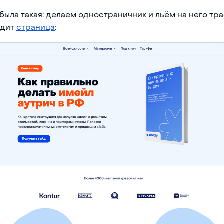
была такая: делаем одностраничник и льём на него тр
ядит
страница
: