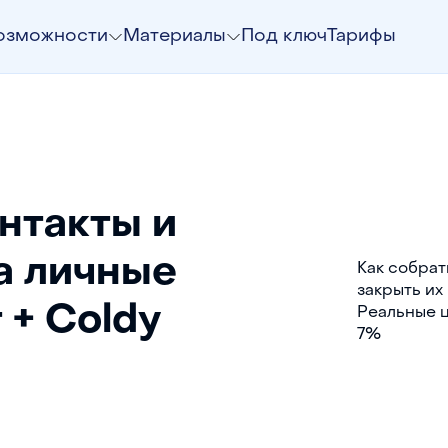
озможности
Материалы
Под ключ
Тарифы
нтакты и
а личные
Как собрат
закрыть их
 + Coldy
Реальные ц
7%