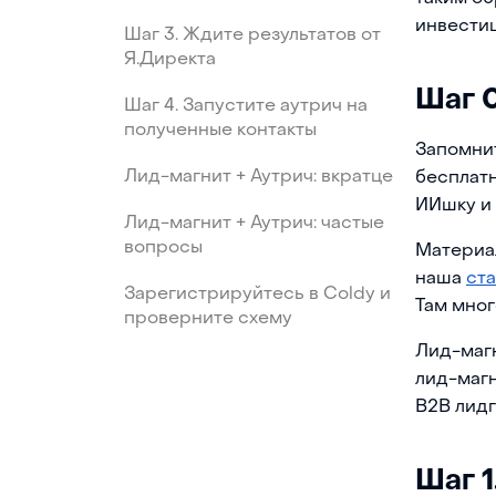
инвестиц
Шаг 3. Ждите результатов от
Я.Директа
Шаг 
Шаг 4. Запустите аутрич на
полученные контакты
Запомнит
Лид-магнит + Аутрич: вкратце
бесплатн
ИИшку и 
Лид-магнит + Аутрич: частые
вопросы
Материал
наша
ста
Зарегистрируйтесь в Coldy и
Там мног
проверните схему
Лид-магн
лид-магн
B2B лидг
Шаг 