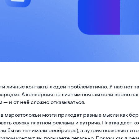
ти личные контакты людей проблематично. У нас нет та
ародке. А конверсия по личным почтам если верно на
 — и от неё сложно отказываться.
в маркетоложьи мозги приходят разные мысли как бор
вать связку платной рекламы и аутрича. Платка даёт к
сли бы вы нанимали ресёрчера), а аутрич позволяет это
разом контакт вы получаете легально. Покажу как я реа