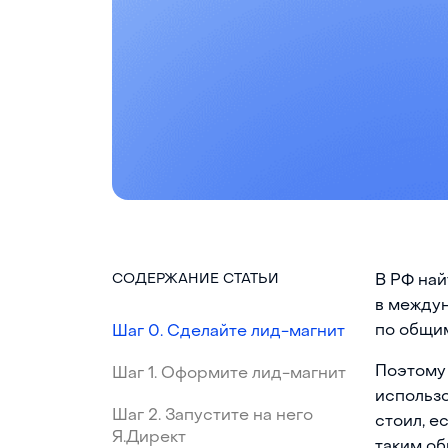
СОДЕРЖАНИЕ СТАТЬИ
В РФ най
в междун
по общим
Шаг 0. Сделайте лид-магнит
Поэтому 
Шаг 1. Оформите лид-магнит
использо
Шаг 2. Запустите на него
стоил, е
Я.Директ
таким об