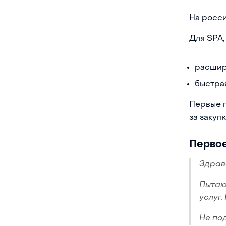
На росси
Для SPA,
расшир
быстра
Первые п
за закуп
Перво
Здрав
Пытаю
услуг.
Не по