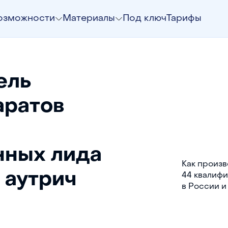
озможности
Материалы
Под ключ
Тарифы
ель
аратов
нных лида
Как произв
 аутрич
44 квалифи
в России и