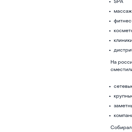
SPA
массаж
фитнес
космет
клиник
дистри
На росси
сместили
сетевы
крупны
заметн
компан
Собирал