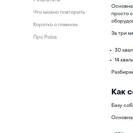
Результаты
Основная
Что можно повторить
просто с
оборудо
Коротко о главном
За три м
Про Polza
30 ква
14 ква
Разбирае
Как с
Базу соб
Основна