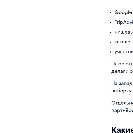
Google
TripAdv
нишевы
каталог
участн
Плюс отд
делали о
На запад
выборку 
Отдельно
партнёр
Каки